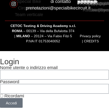
di contatto
prenotazioni@specialbikecircuit.it
CETOC Testing & Driving Academy s.r.l.
ROMA
– 00139 – Via della Bufalotta 374
|
MILANO
– 20124 – Via Fabio Filzi 5
Privacy policy
P.IVA IT 01753040052
|
CREDITS
Login
Nome utente o indirizzo email
Password
Ricordami
Accedi