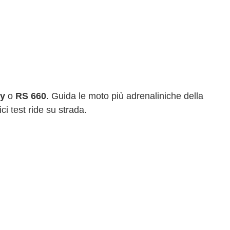
ry
o
RS 660
. Guida le moto più adrenaliniche della
ici test ride su strada.